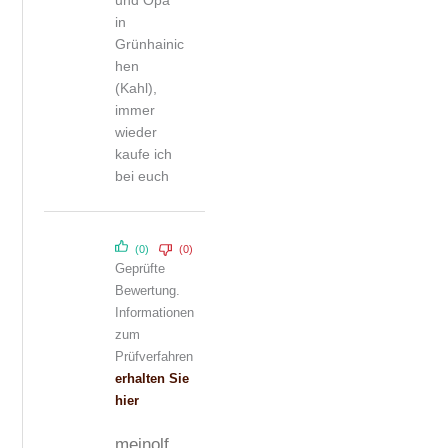
und Opa
in
Grünhainic
hen
(Kahl),
immer
wieder
kaufe ich
bei euch
(0)
(0)
Geprüfte
Bewertung.
Informationen
zum
Prüfverfahren
erhalten Sie
hier
meinolf