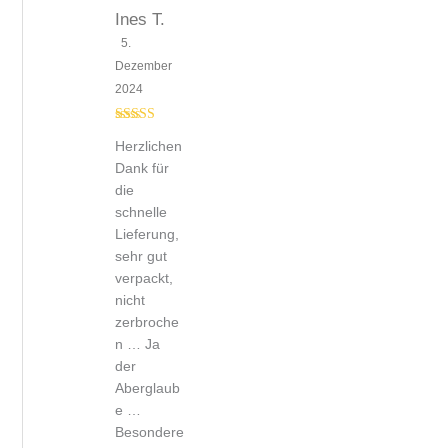
Ines T.
5.
Dezember
2024
Bewertet mit
Herzlichen
5
von 5
Dank für
die
schnelle
Lieferung,
sehr gut
verpackt,
nicht
zerbroche
n … Ja
der
Aberglaub
e …
Besondere