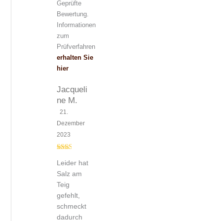
Geprüfte
Bewertung.
Informationen
zum
Prüfverfahren
erhalten Sie
hier
Jacqueli
ne M.
21.
Dezember
2023
Bew
Leider hat
ertet
mit
2
Salz am
von
Teig
5
gefehlt,
schmeckt
dadurch