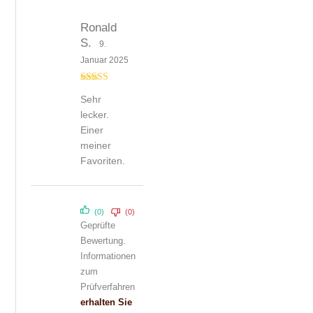
Ronald
S.
9.
Januar 2025
Bewertet mit
Sehr
5
von 5
lecker.
Einer
meiner
Favoriten.
(0)
(0)
Geprüfte
Bewertung.
Informationen
zum
Prüfverfahren
erhalten Sie