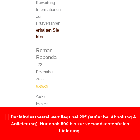
Bewertung.
Informationen
zum
Prüfverfahren
erhalten Sie
hier
Roman
Rabenda
22.
Dezember
2022
Bewertet mit
Sehr
5
von 5
lecker
Der Mindestbestellwert liegt bei 20€ (außer bei Abholung &
Anlieferung). Nur noch 50€ bis zur versandkostenfreien
(0)
(0)
Lieferung.
Geprüfte
Bewertung.