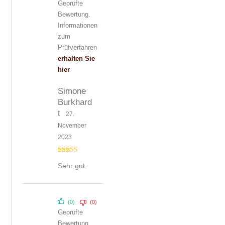
Geprüfte
Bewertung.
Informationen
zum
Prüfverfahren
erhalten Sie
hier
Simone
Burkhard
t
27.
November
2023
Bewertet mit
Sehr gut.
5
von 5
(0)
(0)
Geprüfte
Bewertung.