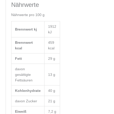
Nährwerte
Nährwerte pro 100 g
1912
Brennwert kj
kJ
Brennwert
459
kcal
kcal
Fett
29
g
davon
gesättigte
13
g
Fettsäuren
Kohlenhydrate
40
g
davon
Zucker
21
g
Eiweiß
7,2
g