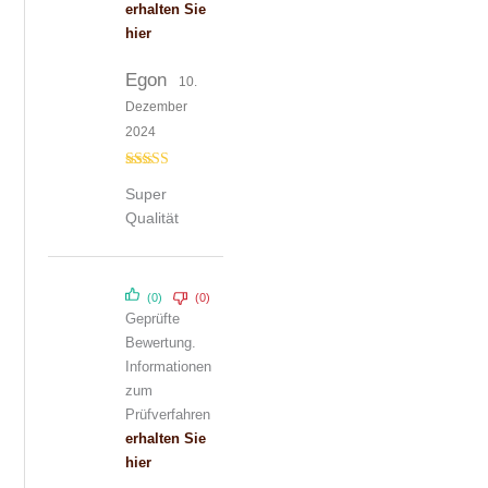
erhalten Sie
hier
Egon
10.
Dezember
2024
Bewertet mit
Super
5
von 5
Qualität
(0)
(0)
Geprüfte
Bewertung.
Informationen
zum
Prüfverfahren
erhalten Sie
hier