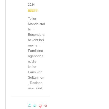
2024
Bewertet mit
Toller
5
von 5
Mandelstol
len!
Besonders
beliebt bei
meinen
Familiena
ngehörige
n, die
keine
Fans von
Sultaninen
, Rosinen
usw. sind.
(0)
(0)