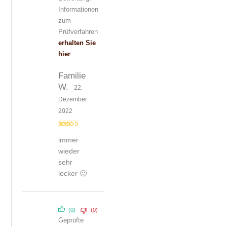
Informationen
zum
Prüfverfahren
erhalten Sie
hier
Familie
W.
22.
Dezember
2022
Bewertet mit
immer
5
von 5
wieder
sehr
lecker 🙂
(0)
(0)
Geprüfte