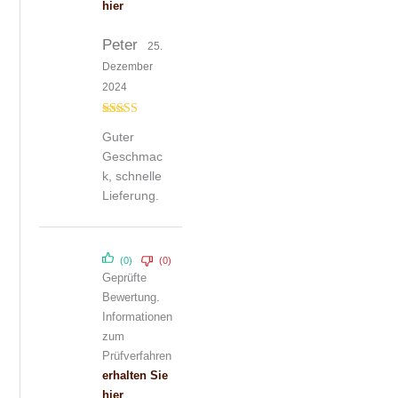
hier
Peter
25.
Dezember
2024
Bewertet mit
Guter
5
von 5
Geschmac
k, schnelle
Lieferung.
(0)
(0)
Geprüfte
Bewertung.
Informationen
zum
Prüfverfahren
erhalten Sie
hier