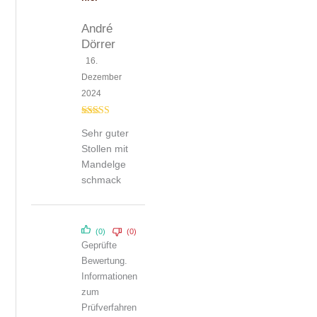
André
Dörrer
16.
Dezember
2024
Bewertet mit
Sehr guter
5
von 5
Stollen mit
Mandelge
schmack
(0)
(0)
Geprüfte
Bewertung.
Informationen
zum
Prüfverfahren