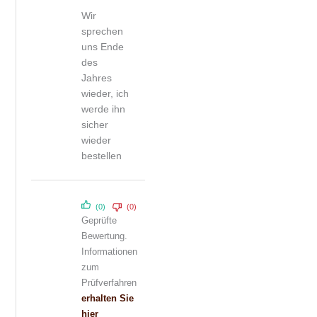
Bewertet mit
Wir
5
von 5
sprechen
uns Ende
des
Jahres
wieder, ich
werde ihn
sicher
wieder
bestellen
(0)
(0)
Geprüfte
Bewertung.
Informationen
zum
Prüfverfahren
erhalten Sie
hier