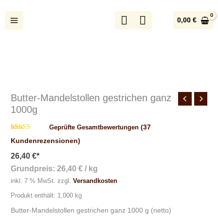
Zum
Inhalt
0,00
€
springen
Butter-Mandelstollen gestrichen ganz
1000g
(
37
Geprüfte Gesamtbewertungen
Bewertet mit
37
Kundenrezensionen)
4.92
von 5,
basierend
26,40
€
*
auf
Kundenbewertungen
Grundpreis:
26,40
€
/
kg
inkl. 7 % MwSt.
zzgl.
Versandkosten
Produkt enthält: 1,000
kg
Butter-Mandelstollen gestrichen ganz 1000 g (netto)