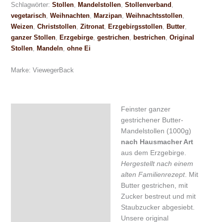
Schlagwörter:
Stollen
,
Mandelstollen
,
Stollenverband
,
vegetarisch
,
Weihnachten
,
Marzipan
,
Weihnachtsstollen
,
Weizen
,
Christstollen
,
Zitronat
,
Erzgebirgsstollen
,
Butter
,
ganzer Stollen
,
Erzgebirge
,
gestrichen
,
bestrichen
,
Original
Stollen
,
Mandeln
,
ohne Ei
Marke:
ViewegerBack
Feinster ganzer
Beschreibung
gestrichener Butter-
Zusätzliche Information
Mandelstollen (1000g)
nach Hausmacher Art
Zutaten & Nährwerte
aus dem Erzgebirge.
Hergestellt nach einem
Rezensionen (37)
alten Familienrezept
. Mit
Butter gestrichen, mit
Zucker bestreut und mit
Staubzucker abgesiebt.
Unsere original