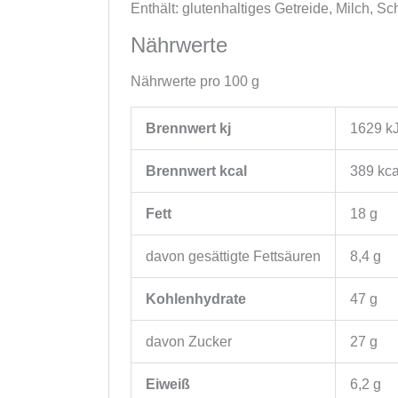
Enthält: glutenhaltiges Getreide, Milch, Sc
Nährwerte
Nährwerte pro 100 g
Brennwert kj
1629
k
Brennwert kcal
389
kca
Fett
18
g
davon
gesättigte Fettsäuren
8,4
g
Kohlenhydrate
47
g
davon
Zucker
27
g
Eiweiß
6,2
g