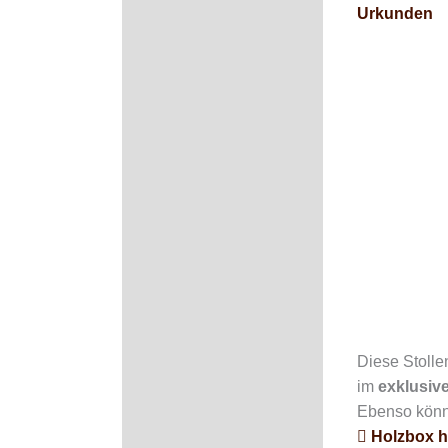
Urkunden
Diese Stoll
im
exklusiv
Ebenso könn
Holzbox h