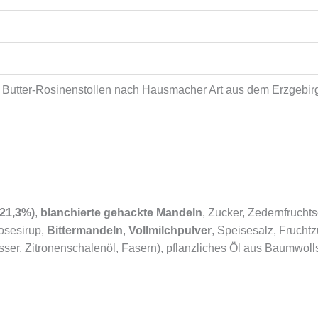
r Butter-Rosinenstollen nach Hausmacher Art aus dem Erzgebir
(21,3%)
,
blanchierte gehackte Mandeln
, Zucker, Zedernfrucht
osesirup,
Bittermandeln
,
Vollmilchpulver
, Speisesalz, Frucht
sser, Zitronenschalenöl, Fasern), pflanzliches Öl aus Baumwoll