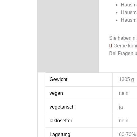
Hausmac
Hausmac
Hausmac
Sie haben n
Gerne könn
Bei Fragen 
Gewicht
1305 g
vegan
nein
vegetarisch
ja
laktosefrei
nein
Lagerung
60-70% r