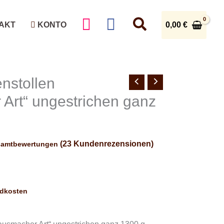
0,00
€
AKT
KONTO
nstollen
Art“ ungestrichen ganz
(
23
Kundenrezensionen)
samtbewertungen
ndkosten