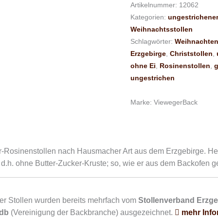
Artikelnummer:
12062
Kategorien:
ungestrichener
Weihnachtsstollen
Schlagwörter:
Weihnachte
Erzgebirge
,
Christstollen
,
ohne Ei
,
Rosinenstollen
,
g
ungestrichen
Marke:
ViewegerBack
er-Rosinenstollen nach Hausmacher Art aus dem Erzgebirge. Her
d.h. ohne Butter-Zucker-Kruste; so, wie er aus dem Backofen ge
er Stollen wurden bereits mehrfach vom
Stollenverband Erzgeb
db
(Vereinigung der Backbranche) ausgezeichnet.
mehr Info