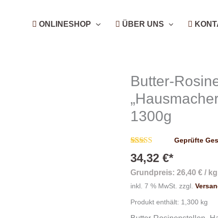
ONLINESHOP
ÜBER UNS
KONT
Butter-Rosine
„Hausmacher 
1300g
Geprüfte Ge
Bewertet mit
23
34,32
€
*
4.83
von 5,
basierend
Grundpreis:
26,40
€
/
kg
auf
Kundenbewertungen
inkl. 7 % MwSt.
zzgl.
Versa
Produkt enthält: 1,300
kg