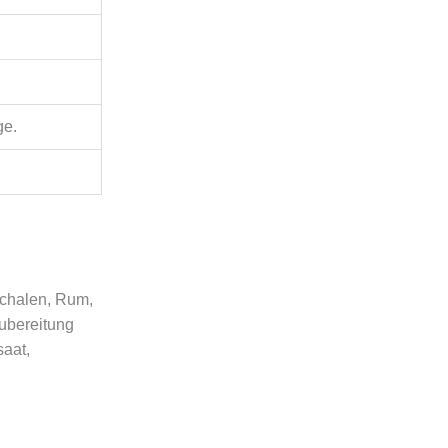
ge.
schalen, Rum,
zubereitung
saat,