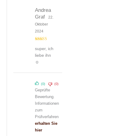
Andrea
Graf
22.
Oktober
2024
Bewertet mit
super, ich
5
von 5
liebe ihn
☺
(0)
(0)
Geprüfte
Bewertung.
Informationen
zum
Prüfverfahren
erhalten Sie
hier