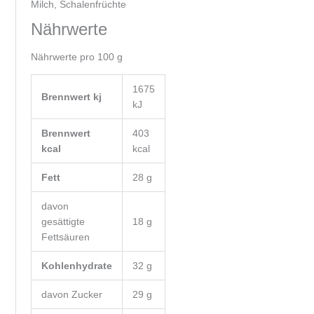
Milch, Schalenfrüchte
Nährwerte
Nährwerte pro 100 g
1675
Brennwert kj
kJ
Brennwert
403
kcal
kcal
Fett
28
g
davon
gesättigte
18
g
Fettsäuren
Kohlenhydrate
32
g
davon
Zucker
29
g