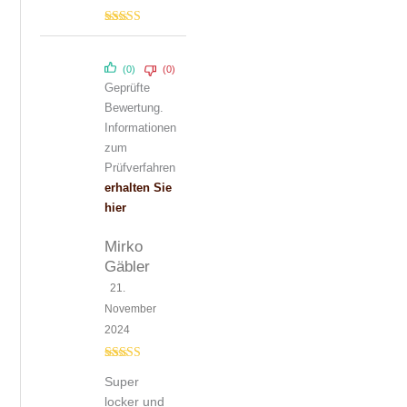
Bewertet mit
5
von 5
(0)
(0)
Geprüfte
Bewertung.
Informationen
zum
Prüfverfahren
erhalten Sie
hier
Mirko
Gäbler
21.
November
2024
Bewertet mit
Super
5
von 5
locker und