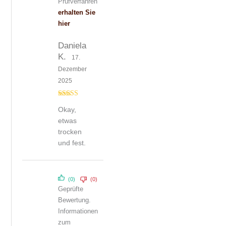
Prüfverfahren
erhalten Sie
hier
Daniela
K.
17.
Dezember
2025
Bewert
Okay,
et mit
3
von 5
etwas
trocken
und fest.
(0)
(0)
Geprüfte
Bewertung.
Informationen
zum