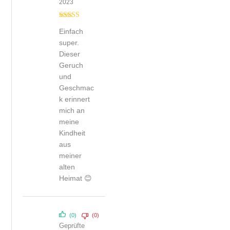
2023
Bewertet mit
Einfach
5
von 5
super.
Dieser
Geruch
und
Geschmac
k erinnert
mich an
meine
Kindheit
aus
meiner
alten
Heimat 😊
(0)
(0)
Geprüfte