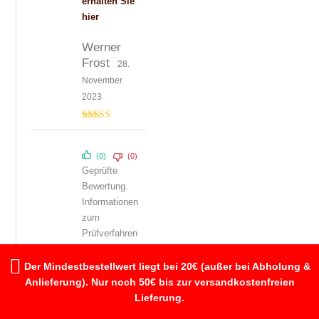
erhalten Sie
hier
Werner
Frost
28.
November
2023
Bewertet mit
5
von 5
(0)
(0)
Geprüfte
Bewertung.
Informationen
zum
Prüfverfahren
erhalten Sie
hier
Der Mindestbestellwert liegt bei 20€ (außer bei Abholung &
Anlieferung). Nur noch 50€ bis zur versandkostenfreien
Volker
7.
Lieferung.
Dezember