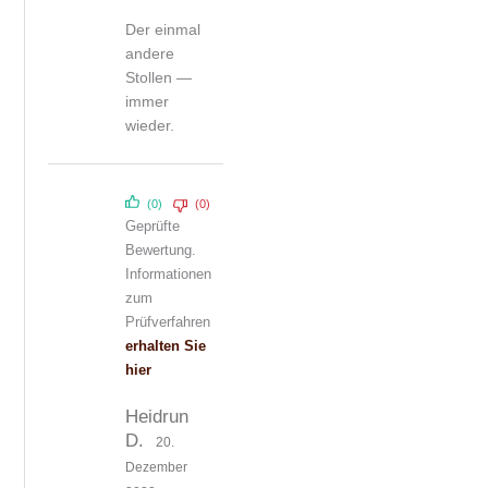
Bewertet
Der einmal
mit
4
von
5
andere
Stollen —
immer
wieder.
(0)
(0)
Geprüfte
Bewertung.
Informationen
zum
Prüfverfahren
erhalten Sie
hier
Heidrun
D.
20.
Dezember