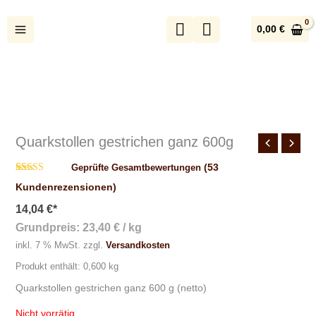
Zum
Inhalt
0,00
€
springen
Quarkstollen gestrichen ganz 600g
(
53
Geprüfte Gesamtbewertungen
Bewertet mit
53
Kundenrezensionen)
4.87
von 5,
basierend
14,04
€
*
auf
Kundenbewertungen
Grundpreis:
23,40
€
/
kg
inkl. 7 % MwSt.
zzgl.
Versandkosten
Produkt enthält: 0,600
kg
Quarkstollen gestrichen ganz 600 g (netto)
Nicht vorrätig