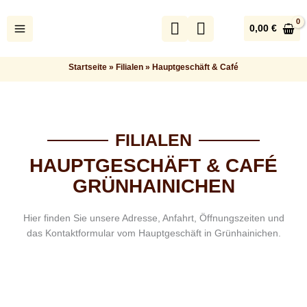
Zum
Inhalt
0,00
€
springen
Startseite
»
Filialen
»
Hauptgeschäft & Café
Startseite
»
Filialen
»
Hauptgeschäft & Café
FILIALEN
HAUPTGESCHÄFT & CAFÉ
GRÜNHAINICHEN
Hier finden Sie unsere Adresse, Anfahrt, Öffnungszeiten und
das Kontaktformular vom Hauptgeschäft in Grünhainichen.