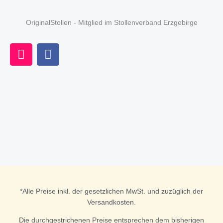
OriginalStollen - Mitglied im Stollenverband Erzgebirge
I
F
n
a
s
c
t
e
a
b
g
o
r
o
a
k
m
*Alle Preise inkl. der gesetzlichen MwSt. und zuzüglich der
Versandkosten.
Die durchgestrichenen Preise entsprechen dem bisherigen