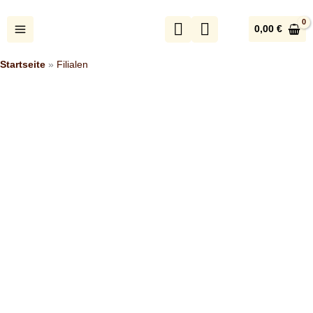
Zum
Inhalt
0,00
€
springen
Startseite
»
Filialen