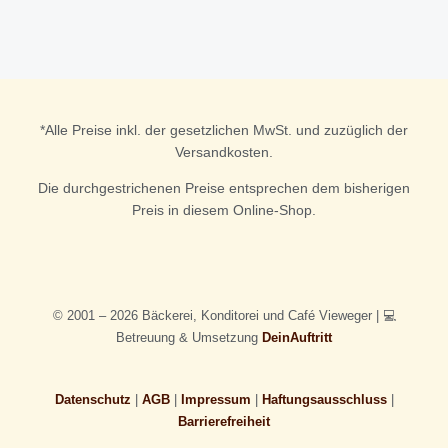
a
k
m
*Alle Preise inkl. der gesetzlichen MwSt. und zuzüglich der
Versandkosten.
Die durchgestrichenen Preise entsprechen dem bisherigen
Preis in diesem Online-Shop.
© 2001 – 2026 Bäckerei, Konditorei und Café Vieweger | 💻
Betreuung & Umsetzung
DeinAuftritt
Datenschutz
|
AGB
|
Impressum
|
Haftungsausschluss
|
Barrierefreiheit