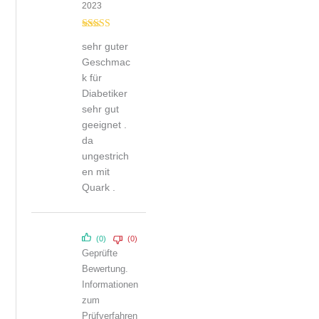
2023
Bewertet mit
sehr guter
5
von 5
Geschmac
k für
Diabetiker
sehr gut
geeignet .
da
ungestrich
en mit
Quark .
(0)
(0)
Geprüfte
Bewertung.
Informationen
zum
Prüfverfahren