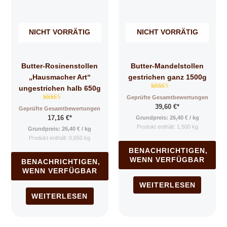
NICHT VORRÄTIG
NICHT VORRÄTIG
Butter-Rosinenstollen
Butter-Mandelstollen
„Hausmacher Art“
gestrichen ganz 1500g
ungestrichen halb 650g
Bewertet mit
Geprüfte Gesamtbewertungen
4.95
Bewertet mit
39,60
€
*
von 5
Geprüfte Gesamtbewertungen
4.80
17,16
€
*
von 5
Grundpreis:
26,40
€
/
kg
Produkt enthält: 1,500
kg
Grundpreis:
26,40
€
/
kg
Produkt enthält: 0,650
kg
BENACHRICHTIGEN,
WENN VERFÜGBAR
BENACHRICHTIGEN,
WENN VERFÜGBAR
WEITERLESEN
WEITERLESEN