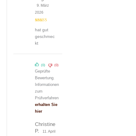
9. März
2026
Bewertet mit
hat gut
5
von 5
geschmec
kt
(0)
(0)
Geprüfte
Bewertung.
Informationen
zum
Prüfverfahren
erhalten Sie
hier
Christine
P.
11. April