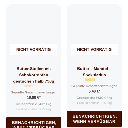
NICHT VORRÄTIG
NICHT VORRÄTIG
Butter-Stollen mit
Butter – Mandel –
Schokotropfen
Spekulatius
gestrichen halb 750g
Bewertet mit
Geprüfte Gesamtbewertungen
4.86
Bewertet mit
5,40
€
*
von 5
Geprüfte Gesamtbewertungen
4.71
19,80
€
*
von 5
Grundpreis:
36,00
€
/
kg
Produkt enthält: 0,150
kg
Grundpreis:
26,40
€
/
kg
Produkt enthält: 0,750
kg
BENACHRICHTIGEN,
WENN VERFÜGBAR
BENACHRICHTIGEN,
WENN VERFÜGBAR