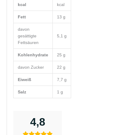
kcal
kcal
Fett
13
g
davon
gesättigte
5,1
g
Fettsäuren
Kohlenhydrate
25
g
davon
Zucker
22
g
Eiweiß
7,7
g
Salz
1
g
4,8