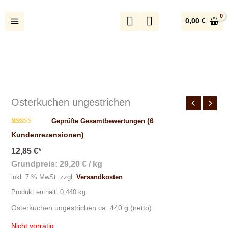
Zum
Inhalt
0,00
€
springen
Osterkuchen ungestrichen
(
6
Geprüfte Gesamtbewertungen
Bewertet mit
6
Kundenrezensionen)
4.83
von 5,
basierend
12,85
€
*
auf
Kundenbewertungen
Grundpreis:
29,20
€
/
kg
inkl. 7 % MwSt.
zzgl.
Versandkosten
Produkt enthält: 0,440
kg
Osterkuchen ungestrichen ca. 440 g (netto)
Nicht vorrätig