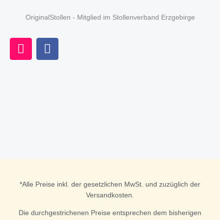
OriginalStollen - Mitglied im Stollenverband Erzgebirge
I
F
n
a
s
c
t
e
a
b
g
o
r
o
a
k
m
*Alle Preise inkl. der gesetzlichen MwSt. und zuzüglich der
Versandkosten.
Die durchgestrichenen Preise entsprechen dem bisherigen