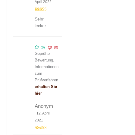
April 2022
Bewertet mit
Sehr
5
von 5
lecker
(0)
(0)
Geprüfte
Bewertung.
Informationen
zum
Prüfverfahren
erhalten Sie
hier
Anonym
12. April
2021
Bewertet