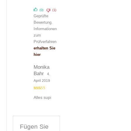
mit
4
von
5
(0)
(1)
Geprüfte
Bewertung.
Informationen
zum
Prüfverfahren
erhalten Sie
hier
Monika
Bahr
4.
April 2019
Bewertet mit
Alles supi
5
von 5
Fügen Sie