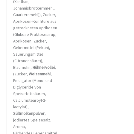
(Xanthan,
Johannisbrotkernmehl,
Guarkernmehl)), Zucker,
Aprikosen-Konfitüre aus
getrockneten Aprikosen
(Glukose-Fruktosesirup,
Aprikosen, Zucker,
Geliermittel (Pektin),
Säuerungsmittel
(Citronensäure)),
Blaumohn,
Hühnervollei
,
(Zucker,
Weizenmehl
,
Emulgator (Mono- und
Diglyceride von
Speisefettsäuren,
Calciumstearoyl-2-
lactylat),
Süßmolkenpulver
,
jodiertes Speisesalz,
Aroma,
Färbendes Lebensmittel