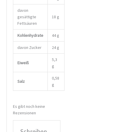
davon
gesättigte
18
g
Fettsäuren
Kohlenhydrate
44
g
davon
Zucker
24
g
5,3
Eiweiß
g
0,58
Salz
g
Es gibt noch keine
Rezensionen
Schreiben