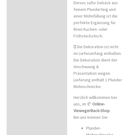
Dieses süße Gebäck aus
Beschreibung
feinem Plunderteig und
Zusätzliche Information
einer Mohnfüllung ist die
perfekte Ergänzung für
Zutaten & Nährwerte
Ihren Kuchen- oder
Frühstückstisch.
Rezensionen (0)
Die Dekoration ist nicht
im Lieferumfang enthalten.
Die Dekoration dient der
Anschauung &
Präsentation wegen.
Lieferung enthält 1 Plunder
Mohnschnecke.
Herzlich willkommen bei
uns, im 🥐
Online-
ViewegerBack-Shop
.
Bei uns können Sie:
Plunder-
Mohnschnecke