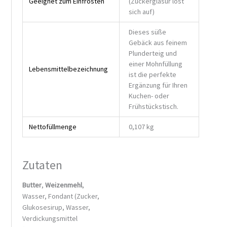
Geeignet zum Einfrosten
(Zuckerglasur löst
sich auf)
Dieses süße
Gebäck aus feinem
Plunderteig und
einer Mohnfüllung
Lebensmittelbezeichnung
ist die perfekte
Ergänzung für Ihren
Kuchen- oder
Frühstückstisch.
Nettofüllmenge
0,107 kg
Zutaten
Butter
,
Weizenmehl
,
Wasser, Fondant (Zucker,
Glukosesirup, Wasser,
Verdickungsmittel