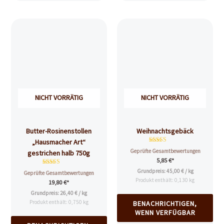
NICHT VORRÄTIG
NICHT VORRÄTIG
Butter-Rosinenstollen
Weihnachtsgebäck
„Hausmacher Art“
Bewertet mit
Geprüfte Gesamtbewertungen
gestrichen halb 750g
4.88
5,85
€
*
von 5
Bewertet
Grundpreis:
45,00
€
/
kg
Geprüfte Gesamtbewertungen
mit
Produkt enthält: 0,130
kg
19,80
€
*
4.62
von 5
Grundpreis:
26,40
€
/
kg
Produkt enthält: 0,750
kg
BENACHRICHTIGEN,
WENN VERFÜGBAR