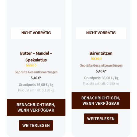
NICHT VORRÄTIG
NICHT VORRÄTIG
Butter – Mandel –
Bärentatzen
Spekulatius
Bewertet mit
Geprüfte Gesamtbewertungen
4.81
Bewertet mit
5,40
€
*
von 5
Geprüfte Gesamtbewertungen
4.86
5,40
€
*
Grundpreis:
36,00
€
/
kg
von 5
Produkt enthält: 0,150
kg
Grundpreis:
36,00
€
/
kg
Produkt enthält: 0,150
kg
BENACHRICHTIGEN,
WENN VERFÜGBAR
BENACHRICHTIGEN,
WENN VERFÜGBAR
WEITERLESEN
WEITERLESEN