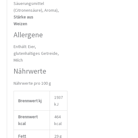
Säuerungsmittel
(Citronensäure), Aroma),
Stärke aus
Weizen
Allergene
Enthält: Eier,
glutenhaltiges Getreide,
Milch
Nährwerte
Nährwerte pro 100 g
1937
Brennwert kj
kJ
Brennwert
464
kcal
kcal
Fett
29
g