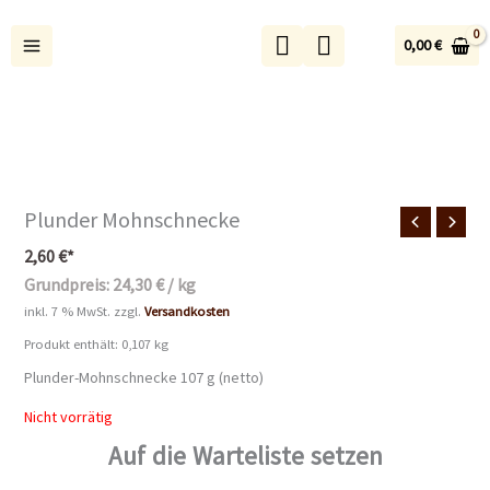
Zum
Inhalt
0,00
€
springen
Plunder Mohnschnecke
2,60
€
*
Grundpreis:
24,30
€
/
kg
inkl. 7 % MwSt.
zzgl.
Versandkosten
Produkt enthält: 0,107
kg
Plunder-Mohnschnecke 107 g (netto)
Nicht vorrätig
Auf die Warteliste setzen