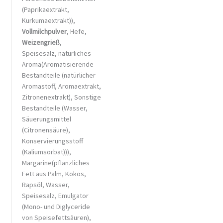
(Paprikaextrakt,
Kurkumaextrakt)),
Vollmilchpulver
, Hefe,
Weizengrieß
,
Speisesalz, natürliches
Aroma(Aromatisierende
Bestandteile (natürlicher
Aromastoff, Aromaextrakt,
Zitronenextrakt), Sonstige
Bestandteile (Wasser,
Säuerungsmittel
(Citronensäure),
Konservierungsstoff
(Kaliumsorbat))),
Margarine(pflanzliches
Fett aus Palm, Kokos,
Rapsöl, Wasser,
Speisesalz, Emulgator
(Mono- und Diglyceride
von Speisefettsäuren),