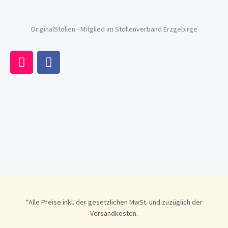
OriginalStollen - Mitglied im Stollenverband Erzgebirge
I
F
n
a
s
c
t
e
a
b
g
o
r
o
a
k
m
*Alle Preise inkl. der gesetzlichen MwSt. und zuzüglich der
Versandkosten.