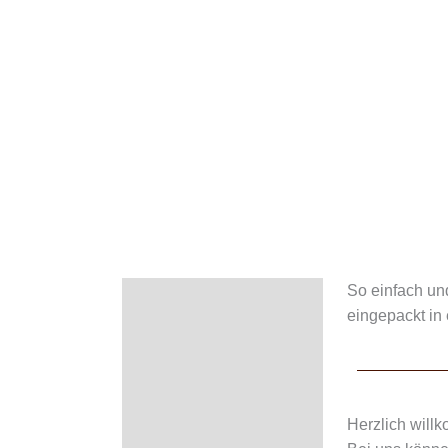
So einfach und
Beschreibung
eingepackt in 
Zusätzliche Information
Zutaten & Nährwerte
Rezensionen (26)
Herzlich will