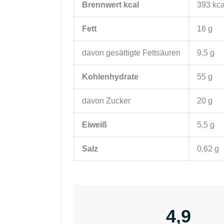
Brennwert kcal
393
kca
Fett
16
g
davon
gesättigte Fettsäuren
9,5
g
Kohlenhydrate
55
g
davon
Zucker
20
g
Eiweiß
5,5
g
Salz
0,62
g
4,9