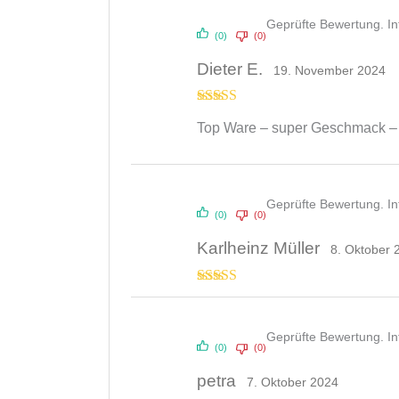
Geprüfte Bewertung. I
(0)
(0)
Dieter E.
19. November 2024
Bewertet
Top Ware – super Geschmack – 
mit
4
von
5
Geprüfte Bewertung. I
(0)
(0)
Karlheinz Müller
8. Oktober 
Bewertet mit
5
von 5
Geprüfte Bewertung. I
(0)
(0)
petra
7. Oktober 2024