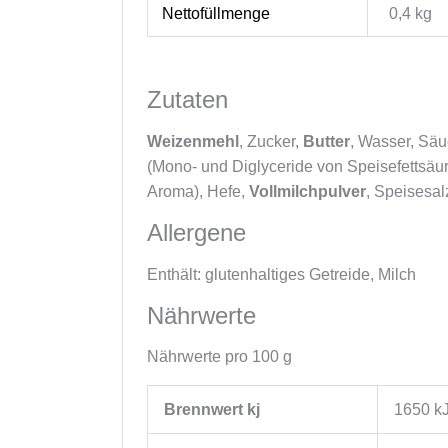
Nettofüllmenge
0,4 kg
Zutaten
Weizenmehl
, Zucker,
Butter
, Wasser, Säu
(Mono- und Diglyceride von Speisefettsäur
Aroma), Hefe,
Vollmilchpulver
, Speisesal
Allergene
Enthält: glutenhaltiges Getreide, Milch
Nährwerte
Nährwerte pro 100 g
Brennwert kj
1650
k