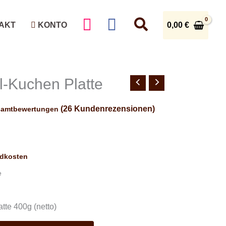
0,00
€
AKT
KONTO
l-Kuchen Platte
(
26
Kundenrezensionen)
samtbewertungen
ndkosten
e
tte 400g (netto)