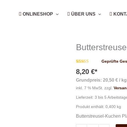
ONLINESHOP
ÜBER UNS
KONT
Butterstreuse
Butterstreusel-
Kuchen
Platte
Geprüfte Ge
Menge
Bewertet mit
26
8,20
€
*
4.85
von 5,
basierend
Grundpreis:
20,50
€
/
kg
auf
Kundenbewertungen
inkl. 7 % MwSt.
zzgl.
Versa
Lieferzeit:
3 bis 5 Arbeitstag
Produkt enthält: 0,400
kg
Butterstreusel-Kuchen Pla