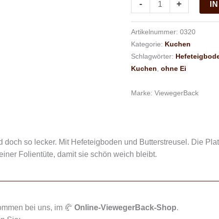
-
+
I
Artikelnummer:
0320
Kategorie:
Kuchen
Schlagwörter:
Hefeteigbod
Kuchen
,
ohne Ei
Marke:
ViewegerBack
 doch so lecker. Mit Hefeteigboden und Butterstreusel. Die Platte
einer Folientüte, damit sie schön weich bleibt.
kommen bei uns, im 🥐
Online-ViewegerBack-Shop
.