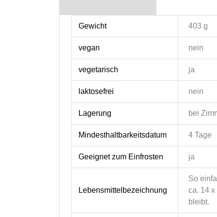
Gewicht
403 g
vegan
nein
vegetarisch
ja
laktosefrei
nein
Lagerung
bei Zimm
Mindesthaltbarkeitsdatum
4 Tage
Geeignet zum Einfrosten
ja
So einfa
Lebensmittelbezeichnung
ca. 14 x
bleibt.