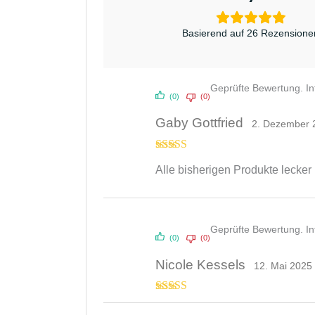
Basierend auf 26 Rezensione
Geprüfte Bewertung. I
(0)
(0)
Gaby Gottfried
2. Dezember 
Bewertet mit
Alle bisherigen Produkte lecker 
5
von 5
Geprüfte Bewertung. I
(0)
(0)
Nicole Kessels
12. Mai 2025
Bewertet mit
5
von 5