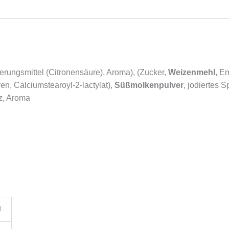
erungsmittel (Citronensäure), Aroma), (Zucker,
Weizenmehl
, E
en, Calciumstearoyl-2-lactylat),
Süßmolkenpulver
, jodiertes S
z, Aroma
J