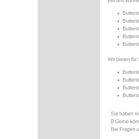
Bei uns könne
Butters
Butters
Butters
Butters
Butters
Wir bieten für 
Butter
Butter
Butter
Butters
Sie haben n
Gerne könn
Bei Fragen 