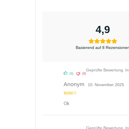
4,9
Basierend auf 8 Rezensione
Geprüfte Bewertung. I
(0)
(0)
Anonym
10. November 2025
Bewertet
Ok
mit
4
von
5
Geprüfte Bewertung. I