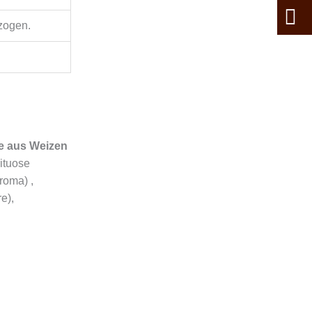
zogen.
e aus Weizen
ituose
roma) ,
e),