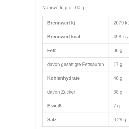
Nährwerte pro 100 g
Brennwert kj
2079
k
Brennwert kcal
498
kca
Fett
30
g
davon
gesättigte Fettsäuren
17
g
Kohlenhydrate
48
g
davon
Zucker
38
g
Eiweiß
7
g
Salz
0,29
g