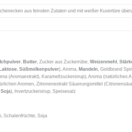
henecken aus feinsten Zutaten und mit weißer Kuvertüre über
lchpulver
,
Butter
, Zucker aus Zuckerrübe,
Weizenmehl
,
Stärk
Laktose
,
Süßmolkenpulver
), Aroma,
Mandeln
, Goldbrand Spir
oma (Aromaextrakt), Karamellzuckersirup), Aroma (natürliches A
ürlichen Aromen, Zitronenextrakt Säuerungsmittel (Citronensäur
 Soja
), Invertzuckersirup, Speisesalz
ch, Schalenfrüchte, Soja