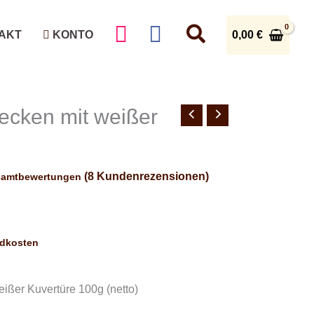
0,00
€
AKT
KONTO
cken mit weißer
(
8
Kundenrezensionen)
samtbewertungen
ndkosten
ßer Kuvertüre 100g (netto)