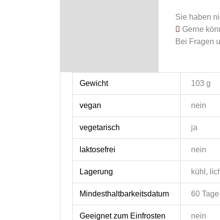
Sie haben n
Gerne könn
Bei Fragen 
Gewicht
103 g
vegan
nein
vegetarisch
ja
laktosefrei
nein
Lagerung
kühl, li
Mindesthaltbarkeitsdatum
60 Tage
Geeignet zum Einfrosten
nein