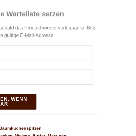
ie Warteliste setzen
sobald das Produkt wieder verfügbar ist. Bitte
re gültige E-Mail-Adresse.
EN, WENN
BAR
Baumkuchenspitzen
ecken
,
Weizen
,
Butter
,
Marzipan
,