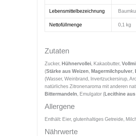
Lebensmittelbezeichnung
Baumkuc
Nettofüllmenge
0,1 kg
Zutaten
Zucker,
Hühnervollei
, Kakaobutter,
Vollmi
(
Stärke aus Weizen
,
Magermilchpulver
,
(Wasser, Weinbrand, Invertzuckersirup, Ar
natürliches Zitronenaroma mit anderen nat
Bittermandeln
, Emulgator (
Lecithine aus
Allergene
Enthält: Eier, glutenhaltiges Getreide, Mil
Nährwerte