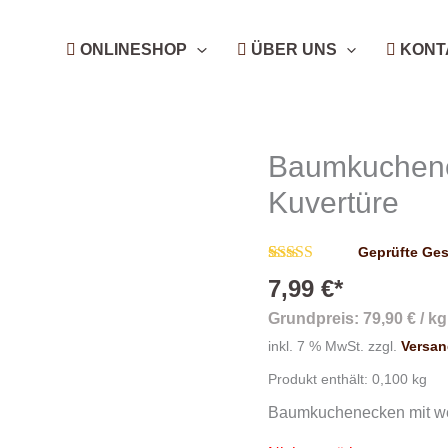
ONLINESHOP
ÜBER UNS
KONT
Baumkuchene
Kuvertüre
Geprüfte Ge
Bewertet mit
8
7,99
€
*
4.88
von 5,
basierend auf
Grundpreis:
79,90
€
/
kg
Kundenbewertungen
inkl. 7 % MwSt.
zzgl.
Versa
Produkt enthält: 0,100
kg
Baumkuchenecken mit wei