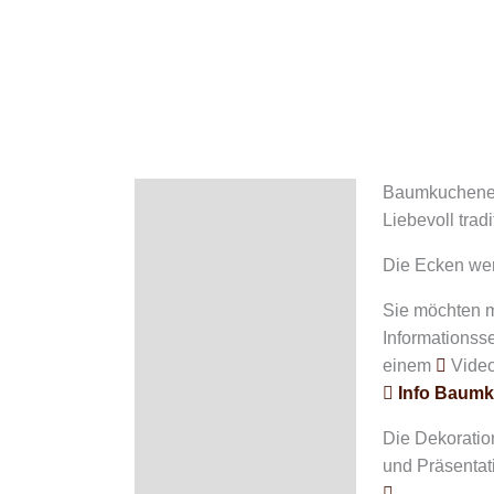
Baumkucheneck
Beschreibung
Liebevoll tradi
Zusätzliche Information
Die Ecken wer
Zutaten & Nährwerte
Sie möchten 
Informationss
Rezensionen (8)
einem
Video,
Info Baumku
Die Dekoration
und Präsentat