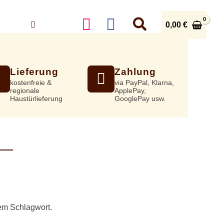
0,00
€
AKT
KONTO
Lieferung
Zahlung
kostenfreie &
via PayPal, Klarna,
regionale
ApplePay,
Haustürlieferung
GooglePay usw.
sem Schlagwort.