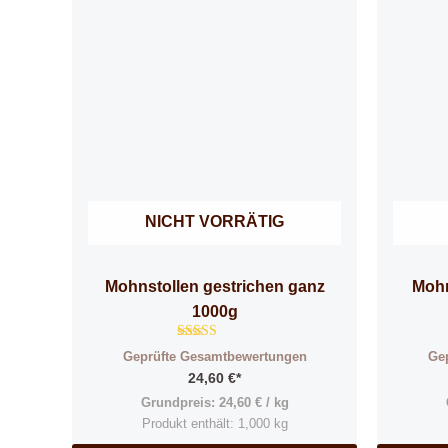
NICHT VORRÄTIG
Mohnstollen gestrichen ganz
Mohn
1000g
Bewertet
Geprüfte Gesamtbewertungen
Ge
mit
4.82
24,60
€
*
von 5
Grundpreis:
24,60
€
/
kg
Produkt enthält: 1,000
kg