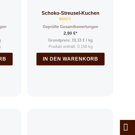
Schoko-Streusel-Kuchen
Bewertet mit
gen
Geprüfte Gesamtbewertungen
4.94
von 5
2,90
€
*
g
Grundpreis:
19,33
€
/
kg
g
Produkt enthält: 0,150
kg
RB
IN DEN WARENKORB