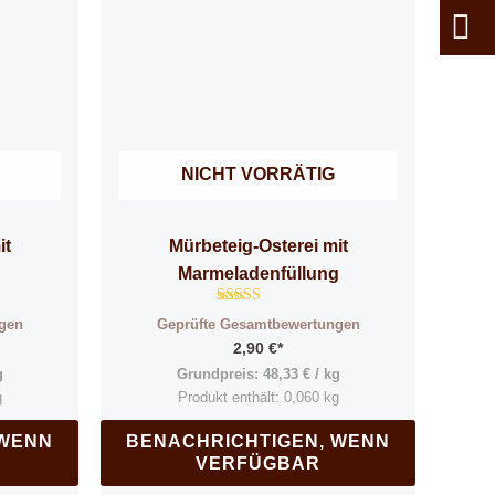
NICHT VORRÄTIG
it
Mürbeteig-Osterei mit
Marmeladenfüllung
Bewertet mit
gen
Geprüfte Gesamtbewertungen
5.00
von 5
2,90
€
*
g
Grundpreis:
48,33
€
/
kg
g
Produkt enthält: 0,060
kg
 WENN
BENACHRICHTIGEN, WENN
VERFÜGBAR