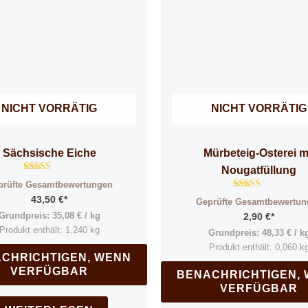
NICHT VORRÄTIG
NICHT VORRÄTIG
Sächsische Eiche
Mürbeteig-Osterei m
Nougatfüllung
Bewertet mit
prüfte Gesamtbewertungen
5.00
Bewertet mit
von 5
43,50
€
*
Geprüfte Gesamtbewertun
5.00
von 5
Grundpreis:
35,08
€
/
kg
2,90
€
*
Produkt enthält: 1,240
kg
Grundpreis:
48,33
€
/
k
Produkt enthält: 0,060
k
CHRICHTIGEN, WENN
VERFÜGBAR
BENACHRICHTIGEN,
VERFÜGBAR