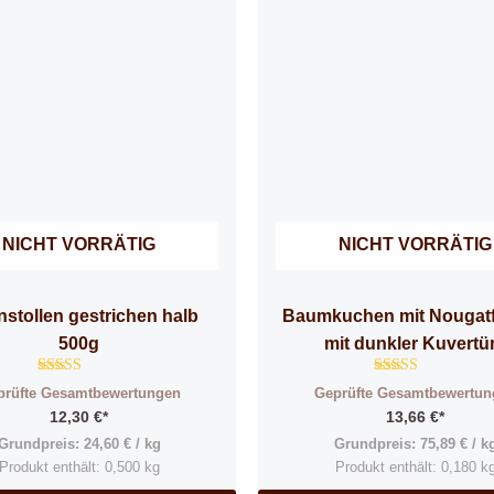
NICHT VORRÄTIG
NICHT VORRÄTIG
stollen gestrichen halb
Baumkuchen mit Nougatf
500g
mit dunkler Kuvertü
Bewertet
Bewertet
prüfte Gesamtbewertungen
Geprüfte Gesamtbewertun
mit
mit
4.85
4.79
12,30
€
*
13,66
€
*
von 5
von 5
Grundpreis:
24,60
€
/
kg
Grundpreis:
75,89
€
/
k
Produkt enthält: 0,500
kg
Produkt enthält: 0,180
k