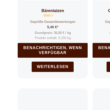
Bärentatzen
G
Bewertet
Geprüfte Gesamtbewertungen
Ge
mit
4.81
5,40
€
*
von 5
Grundpreis:
36,00
€
/
kg
Produkt enthält: 0,150
kg
BENACHRICHTIGEN, WENN
BENA
VERFÜGBAR
WEITERLESEN