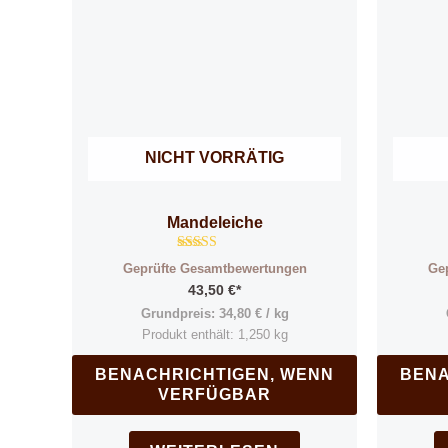
NICHT VORRÄTIG
Mandeleiche
Bewertet mit
Geprüfte Gesamtbewertungen
Ge
5.00
von 5
43,50
€
*
Grundpreis:
34,80
€
/
kg
Produkt enthält: 1,250
kg
BENACHRICHTIGEN, WENN
BENA
VERFÜGBAR