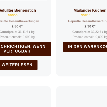
efüllter Bienenstich
Mailänder Kuchen
Bewertet
Bewertet
prüfte Gesamtbewertungen
Geprüfte Gesamtbewertun
mit
mit
4.92
4.88
2,80
€
*
2,90
€
*
von 5
von 5
Grundpreis:
31,11
€
/
kg
Grundpreis:
32,22
€
/
k
Produkt enthält: 0,090
kg
Produkt enthält: 0,090
k
CHRICHTIGEN, WENN
IN DEN WARENKO
VERFÜGBAR
WEITERLESEN