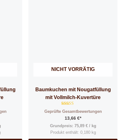
NICHT VORRÄTIG
üllung
Baumkuchen mit Nougatfüllung
re
mit Vollmilch-Kuvertüre
Bewertet
gen
Geprüfte Gesamtbewertungen
mit
4.83
13,66
€
*
von 5
g
Grundpreis:
75,89
€
/
kg
g
Produkt enthält: 0,180
kg