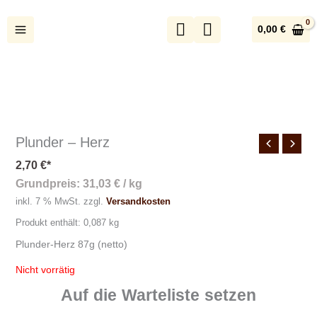
Zum
Inhalt
0,00
€
springen
Plunder – Herz
2,70
€
*
Grundpreis:
31,03
€
/
kg
inkl. 7 % MwSt.
zzgl.
Versandkosten
Produkt enthält: 0,087
kg
Plunder-Herz 87g (netto)
Nicht vorrätig
Auf die Warteliste setzen