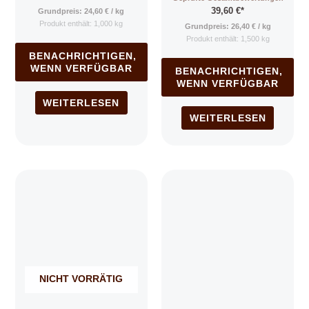
5.00
39,60
€
*
von 5
Grundpreis:
24,60
€
/
kg
Produkt enthält: 1,000
kg
Grundpreis:
26,40
€
/
kg
Produkt enthält: 1,500
kg
BENACHRICHTIGEN,
WENN VERFÜGBAR
BENACHRICHTIGEN,
WENN VERFÜGBAR
WEITERLESEN
WEITERLESEN
NICHT VORRÄTIG