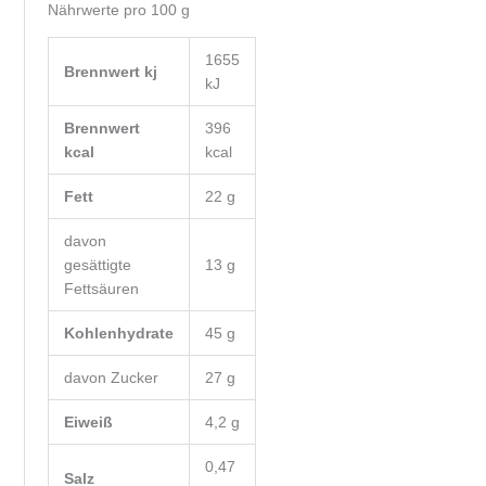
Nährwerte pro 100 g
1655
Brennwert kj
kJ
Brennwert
396
kcal
kcal
Fett
22
g
davon
gesättigte
13
g
Fettsäuren
Kohlenhydrate
45
g
davon
Zucker
27
g
Eiweiß
4,2
g
0,47
Salz