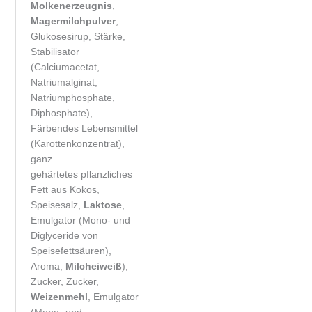
Molkenerzeugnis
,
Magermilchpulver
,
Glukosesirup, Stärke,
Stabilisator
(Calciumacetat,
Natriumalginat,
Natriumphosphate,
Diphosphate),
Färbendes Lebensmittel
(Karottenkonzentrat),
ganz
gehärtetes pflanzliches
Fett aus Kokos,
Speisesalz,
Laktose
,
Emulgator (Mono- und
Diglyceride von
Speisefettsäuren),
Aroma,
Milcheiweiß
),
Zucker, Zucker,
Weizenmehl
, Emulgator
(Mono- und