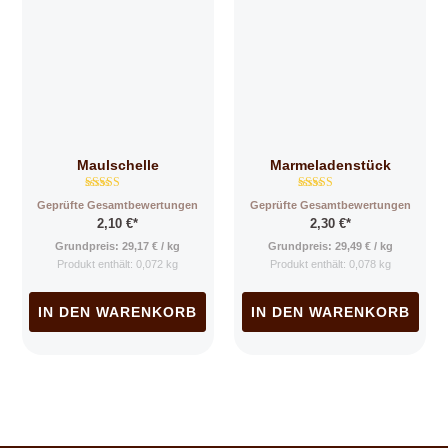
Maulschelle
Marmeladenstück
Bewertet mit
Bewertet mit
Geprüfte Gesamtbewertungen
Geprüfte Gesamtbewertungen
5.00
5.00
2,10
€
*
2,30
€
*
von 5
von 5
Grundpreis:
29,17
€
/
kg
Grundpreis:
29,49
€
/
kg
Produkt enthält: 0,072
kg
Produkt enthält: 0,078
kg
IN DEN WARENKORB
IN DEN WARENKORB