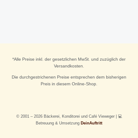
a
b
g
o
r
o
a
k
m
*Alle Preise inkl. der gesetzlichen MwSt. und zuzüglich der
Versandkosten.
Die durchgestrichenen Preise entsprechen dem bisherigen
Preis in diesem Online-Shop.
© 2001 – 2026 Bäckerei, Konditorei und Café Vieweger | 💻
Betreuung & Umsetzung
DeinAuftritt