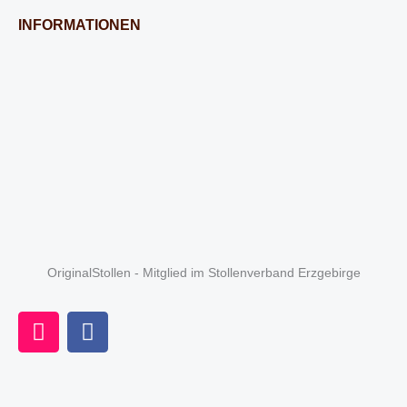
INFORMATIONEN
OriginalStollen - Mitglied im Stollenverband Erzgebirge
I
F
n
a
s
c
t
e