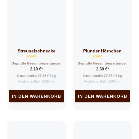
Streuselschnecke
Plunder Hörnchen
Bewertet mit
Bewertet mit
Geprüfte Gesamtbewertungen
Geprüfte Gesamtbewertungen
4.83
5.00
2,10
€
*
2,60
€
*
von 5
von 5
Grundpreis:
21,88
€
/
kg
Grundpreis:
27,37
€
/
kg
Produkt enthält: 0,096
kg
Produkt enthält: 0,095
kg
IN DEN WARENKORB
IN DEN WARENKORB