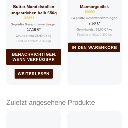
Butter-Mandelstollen
Marmorgebäck
ungestrichen halb 650g
Bewertet mit
Geprüfte Gesamtbewertungen
4.94
Bewertet mit
7,60
€
*
von 5
Geprüfte Gesamtbewertungen
5.00
17,16
€
*
von 5
Grundpreis:
38,00
€
/
kg
Produkt enthält: 0,200
kg
Grundpreis:
26,40
€
/
kg
Produkt enthält: 0,650
kg
IN DEN WARENKORB
BENACHRICHTIGEN,
WENN VERFÜGBAR
WEITERLESEN
Zuletzt angesehene Produkte