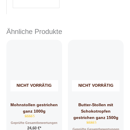
Ähnliche Produkte
NICHT VORRÄTIG
NICHT VORRÄTIG
Mohnstollen gestrichen
Butter-Stollen mit
ganz 1000g
Schokotropfen
gestrichen ganz 1500g
Bewertet mit
Geprüfte Gesamtbewertungen
4.82
Bewertet mit
24,60
€
*
von 5
Geprüfte Gesamtbewertungen