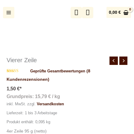
Zum
Inhalt
0,00
€
springen
Vierer
Zeile
Menge
Vierer Zeile
(
8
Geprüfte Gesamtbewertungen
Bewertet
8
Kundenrezensionen)
mit
3.75
von 5,
1,50
€
*
basierend
auf
Grundpreis:
15,79
€
/
kg
Kundenbewertungen
inkl. MwSt.
zzgl.
Versandkosten
Lieferzeit:
1 bis 3 Arbeitstage
Produkt enthält: 0,095
kg
4er Zeile 95 g (netto)