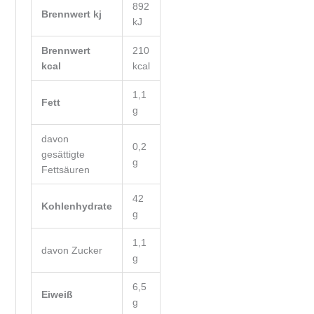
892
Brennwert kj
kJ
Brennwert
210
kcal
kcal
1,1
Fett
g
davon
0,2
gesättigte
g
Fettsäuren
42
Kohlenhydrate
g
1,1
davon
Zucker
g
6,5
Eiweiß
g