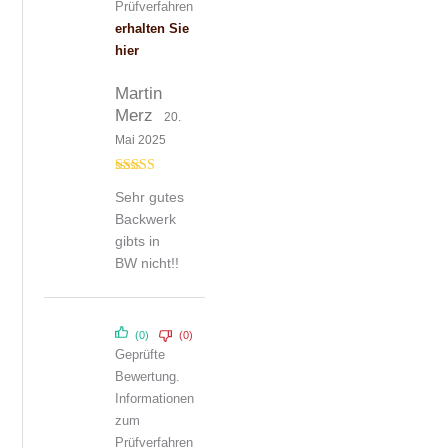
Prüfverfahren
erhalten Sie
hier
Martin
Merz
20.
Mai 2025
Bewertet mit
Sehr gutes
5
von 5
Backwerk
gibts in
BW nicht!!
(0)
(0)
Geprüfte
Bewertung.
Informationen
zum
Prüfverfahren