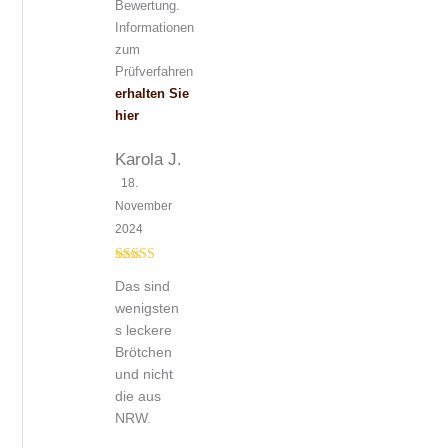
Bewertung.
Informationen
zum
Prüfverfahren
erhalten Sie
hier
Karola J.
18.
November
2024
Bewertet mit
Das sind
5
von 5
wenigsten
s leckere
Brötchen
und nicht
die aus
NRW.