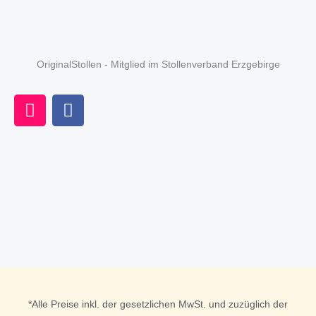
OriginalStollen - Mitglied im Stollenverband Erzgebirge
I
F
n
a
s
c
t
e
a
b
g
o
r
o
a
k
m
*Alle Preise inkl. der gesetzlichen MwSt. und zuzüglich der