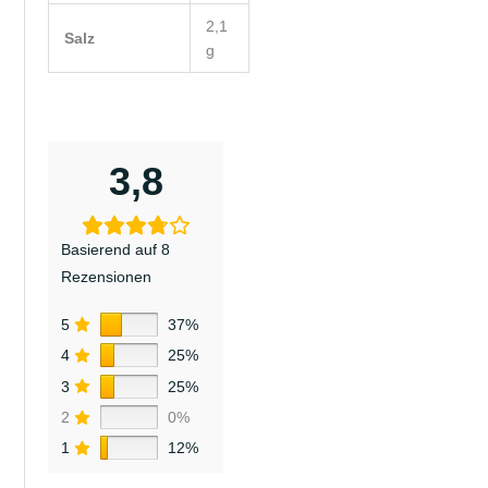
2,1
Salz
g
3,8
Basierend auf 8
Rezensionen
5
37%
4
25%
3
25%
2
0%
1
12%