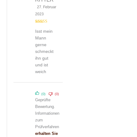
27. Februar
2023
Bewertet mit
Isst mein
5
von 5
Mann
gerne
schmeckt
ihn gut
und ist
weich
(0)
(0)
Geprüfte
Bewertung.
Informationen
zum
Prüfverfahren
erhalten Sie