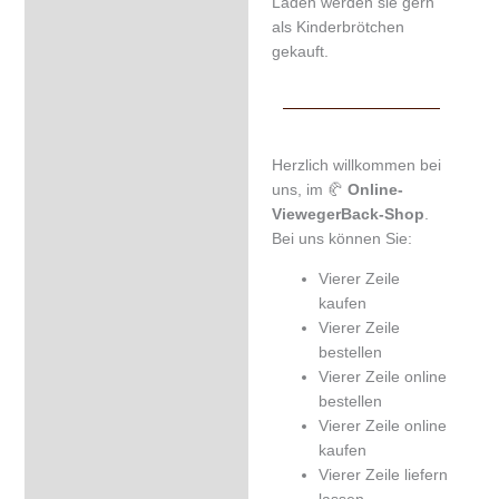
Zusätzliche Information
Laden werden sie gern
als Kinderbrötchen
Zutaten & Nährwerte
gekauft.
Produktsicherheit
Rezensionen (8)
Herzlich willkommen bei
uns, im 🥐
Online-
ViewegerBack-Shop
.
Bei uns können Sie:
Vierer Zeile
kaufen
Vierer Zeile
bestellen
Vierer Zeile online
bestellen
Vierer Zeile online
kaufen
Vierer Zeile liefern
lassen