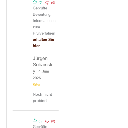
(0)
(0)
Geprüfte
Bewertung.
Informationen
zum
Prüfverfahren
erhalten Sie
hier
Jürgen
Sobainsk
y
4. Juni
2026
Be
Noch nicht
w
ert
probiert .
et
mi
t
1
vo
n
(0)
(0)
5
Geprüfte