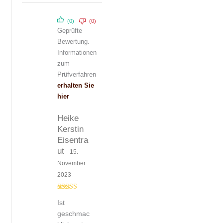
(0)
(0)
Geprüfte
Bewertung.
Informationen
zum
Prüfverfahren
erhalten Sie
hier
Heike
Kerstin
Eisentra
ut
15.
November
2023
Bewert
Ist
et mit
3
von 5
geschmac