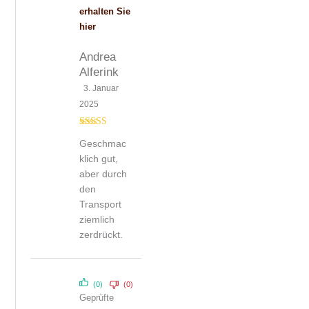
erhalten Sie
hier
Andrea
Alferink
3. Januar
2025
Bewertet
Geschmac
mit
4
von
5
klich gut,
aber durch
den
Transport
ziemlich
zerdrückt.
(0)
(0)
Geprüfte