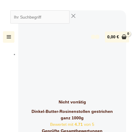
Zum
Inhalt
Ihr
springen
Suchbegriff
0,00
€
Nicht vorrätig
Dinkel-Butter-Rosinenstollen gestrichen
ganz 1000g
Bewertet mit
4.71
von 5
Geprüfte Gesamtbewertungen