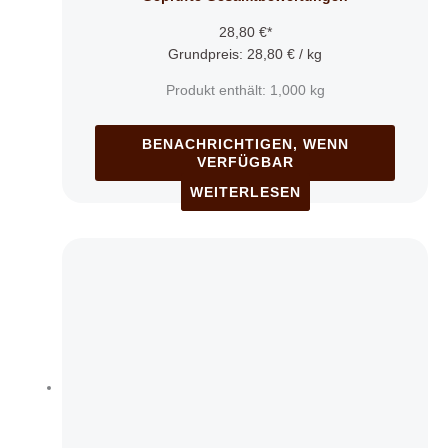
28,80
€
*
Grundpreis:
28,80
€
/
kg
Produkt enthält: 1,000
kg
BENACHRICHTIGEN, WENN
VERFÜGBAR
WEITERLESEN
Dieses
Produkt
weist
mehrere
Varianten
auf.
Die
Optionen
können
auf