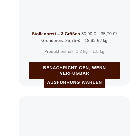
der
Produktseite
gewählt
werden
Stollenbrett – 3 Größen
30,90
€
–
35,70
€
*
Grundpreis:
25,75
€
–
19,83
€
/
kg
Produkt enthält: 1,2
kg
– 1,8
kg
BENACHRICHTIGEN, WENN
VERFÜGBAR
AUSFÜHRUNG WÄHLEN