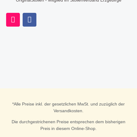
OriginalStollen - Mitglied im Stollenverband Erzgebirge
I
F
n
a
s
c
t
e
a
b
g
o
r
o
a
k
m
*Alle Preise inkl. der gesetzlichen MwSt. und zuzüglich der
Versandkosten.
Die durchgestrichenen Preise entsprechen dem bisherigen
Preis in diesem Online-Shop.