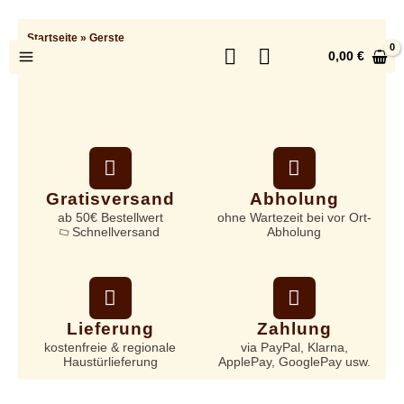
Zum
Inhalt
Startseite
»
Gerste
springen
0,00
€
Gratisversand
Abholung
ab 50€ Bestellwert
ohne Wartezeit bei vor Ort-
Schnellversand
Abholung
Lieferung
Zahlung
kostenfreie & regionale
via PayPal, Klarna,
Haustürlieferung
ApplePay, GooglePay usw.