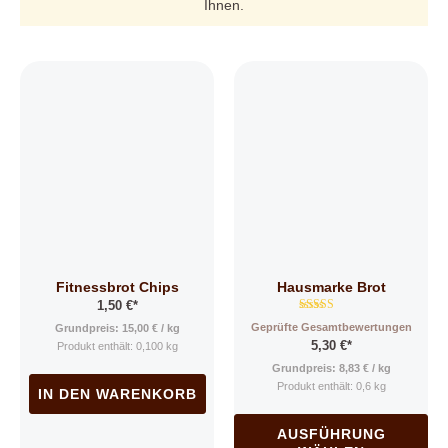
Ihnen.
Dieses
Produkt
weist
mehrere
Varianten
auf.
Die
Optionen
können
auf
Fitnessbrot Chips
Hausmarke Brot
der
1,50
€
*
Produktseite
Bewertet mit
Geprüfte Gesamtbewertungen
Grundpreis:
15,00
€
/
kg
gewählt
4.82
5,30
€
*
von 5
Produkt enthält: 0,100
kg
werden
Grundpreis:
8,83
€
/
kg
Produkt enthält: 0,6
kg
IN DEN WARENKORB
AUSFÜHRUNG