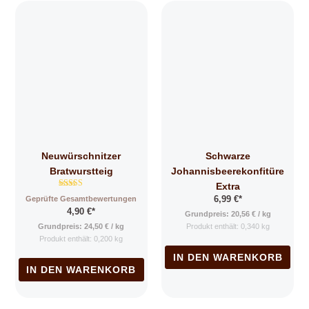
Neuwürschnitzer
Schwarze
Bratwurstteig
Johannisbeerekonfitüre
Extra
Bewertet mit
Geprüfte Gesamtbewertungen
6,99
€
*
4.78
4,90
€
*
von 5
Grundpreis:
20,56
€
/
kg
Grundpreis:
24,50
€
/
kg
Produkt enthält: 0,340
kg
Produkt enthält: 0,200
kg
IN DEN WARENKORB
IN DEN WARENKORB