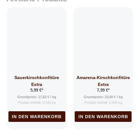
Sauerkirschkonfitüre
Amarena-Kirschkonfitüre
Extra
Extra
5,99
€
*
7,99
€
*
Grundpreis:
17,62
€
/
kg
Grundpreis:
23,50
€
/
kg
Produkt enthält: 0,340
kg
Produkt enthält: 0,340
kg
IN DEN WARENKORB
IN DEN WARENKORB