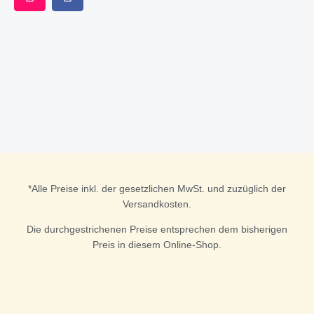
n
a
s
c
t
e
a
b
g
o
r
o
a
k
m
*Alle Preise inkl. der gesetzlichen MwSt. und zuzüglich der
Versandkosten.
Die durchgestrichenen Preise entsprechen dem bisherigen
Preis in diesem Online-Shop.