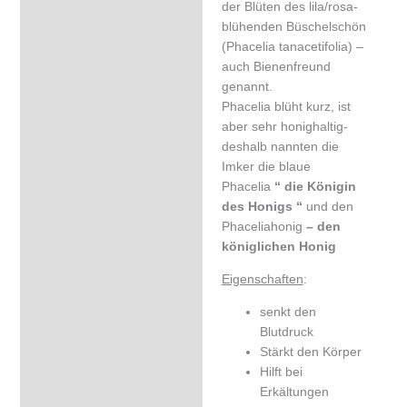
der Blüten des lila/rosa-
blühenden Büschelschön
(Phacelia tanacetifolia) –
auch Bienenfreund
genannt.
Phacelia blüht kurz, ist
aber sehr honighaltig-
deshalb nannten die
Imker die blaue
Phacelia
“ die Königin
des Honigs “
und den
Phaceliahonig
– den
königlichen Honig
Eigenschaften
:
senkt den
Blutdruck
Stärkt den Körper
Hilft bei
Erkältungen