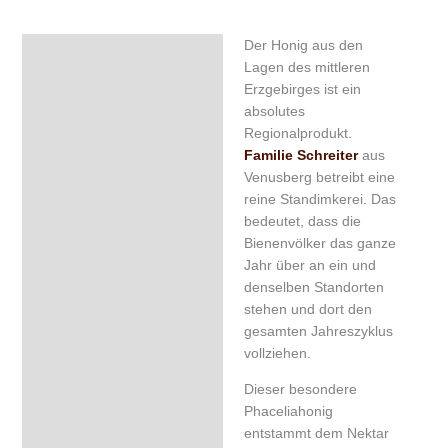
Der Honig aus den
Beschreibung
Lagen des mittleren
Zusätzliche Information
Erzgebirges ist ein
absolutes
Zutaten & Nährwerte
Regionalprodukt.
Familie Schreiter
aus
Rezensionen (0)
Venusberg betreibt eine
reine Standimkerei. Das
bedeutet, dass die
Bienenvölker das ganze
Jahr über an ein und
denselben Standorten
stehen und dort den
gesamten Jahreszyklus
vollziehen.
Dieser besondere
Phaceliahonig
entstammt dem Nektar